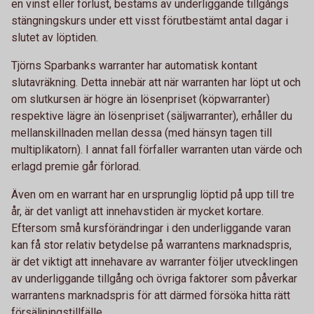
en vinst eller förlust, bestäms av underliggande tillgångs
stängningskurs under ett visst förutbestämt antal dagar i
slutet av löptiden.
Tjörns Sparbanks warranter har automatisk kontant
slutavräkning. Detta innebär att när warranten har löpt ut och
om slutkursen är högre än lösenpriset (köpwarranter)
respektive lägre än lösenpriset (säljwarranter), erhåller du
mellanskillnaden mellan dessa (med hänsyn tagen till
multiplikatorn). I annat fall förfaller warranten utan värde och
erlagd premie går förlorad.
Även om en warrant har en ursprunglig löptid på upp till tre
år, är det vanligt att innehavstiden är mycket kortare.
Eftersom små kursförändringar i den underliggande varan
kan få stor relativ betydelse på warrantens marknadspris,
är det viktigt att innehavare av warranter följer utvecklingen
av underliggande tillgång och övriga faktorer som påverkar
warrantens marknadspris för att därmed försöka hitta rätt
försäljningstillfälle.