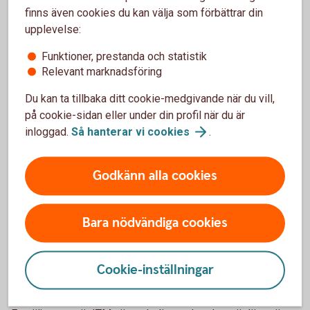
finns även cookies du kan välja som förbättrar din
Tidsvärdet representerar värdet en placerare vill betala för
upplevelse:
den hävstångseffekt en warrant innebär. Förväntningar på
en framtida kursrörelse (volatilitet) är en annan viktig
Funktioner, prestanda och statistik
Relevant marknadsföring
komponent i tidsvärdet.
Du kan ta tillbaka ditt cookie-medgivande när du vill,
En warrant baserad på ett volatilt underliggande (ett
på cookie-sidan eller under din profil när du är
underliggande med hög kursrörlighet) har alltså ett högre
inloggad.
Så hanterar vi
cookies
.
tidsvärde än en warrant på ett underliggande med lägre
kursrörlighet.
Godkänn alla cookies
ITM, ATM, OTM
Begrepp som "in the money" (ITM), "at the money" (ATM)
Bara nödvändiga cookies
och "out of the money" (OTM) används ofta för att beskriva
hur en warrants lösenpris förhåller sig till aktuellt aktiepris.
Cookie-inställningar
En köpwarrant är ITM när underliggandet (till exempel
aktiekursen) överstiger lösenpriset.