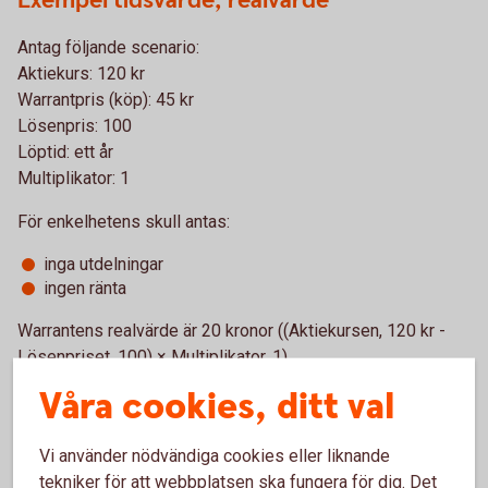
Exempel tidsvärde, realvärde
Antag följande scenario:
Aktiekurs: 120 kr
Warrantpris (köp): 45 kr
Lösenpris: 100
Löptid: ett år
Multiplikator: 1
För enkelhetens skull antas:
inga utdelningar
ingen ränta
Warrantens realvärde är 20 kronor ((Aktiekursen, 120 kr -
Lösenpriset, 100) × Multiplikator, 1).
Våra cookies, ditt val
Löptiden i exemplet var dock ett år och warrantpriset är
noterat till 45 kr. Det överskjutande värdet på warranten är
tidsvärdet, alltså 25 kronor (warrantpriset, 45 kr - realvärdet,
Vi använder nödvändiga cookies eller liknande
20 kr).
tekniker för att webbplatsen ska fungera för dig. Det