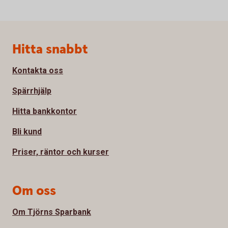
Sidfot
Hitta snabbt
Kontakta oss
Spärrhjälp
Hitta bankkontor
Bli kund
Priser, räntor och kurser
Om oss
Om Tjörns Sparbank