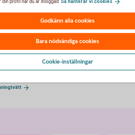
 din profil när du är inloggad.
Så hanterar vi
cookies
.
Godkänn alla cookies
Bara nödvändiga cookies
Cookie-inställningar
g
(bankomat.se)
ningtvätt