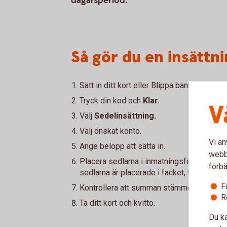
dagarsperiod.
Så gör du en insättn
Sätt in ditt kort eller Blippa bankkortet 
Tryck din kod och
Klar.
V
Välj
Sedelinsättning.
Välj önskat konto.
Vi an
Ange belopp att sätta in.
webbp
Placera sedlarna i inmatningsfacket (max 
förbä
sedlarna är placerade i facket, tryck
Forts
F
Kontrollera att summan stämmer och tryc
R
Ta ditt kort och kvitto.
Du ka