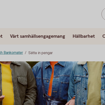
et
Vårt samhällsengagemang
Hållbarhet
O
ch Bankomater
Sätta in pengar