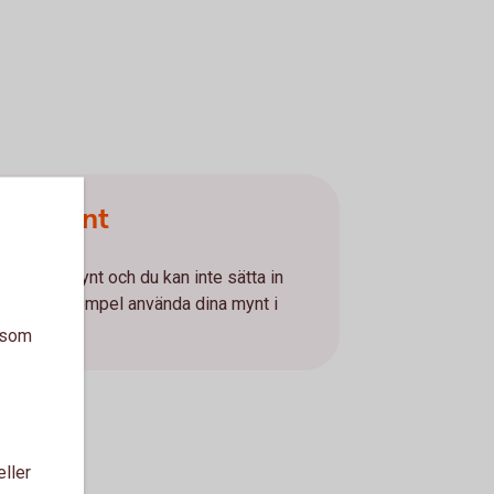
g av mynt
te emot mynt och du kan inte sätta in
an till exempel använda dina mynt i
ter.
a som
eller