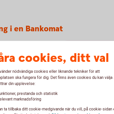
ing i en Bankomat
mot symbolen för kontaktlösa köp.
Ingen insättnin
åra cookies, ditt val
Bankomats automater tar in
dem någon annanstans. Du k
vänder nödvändiga cookies eller liknande tekniker för att
affärer som tar emot kontan
latsen ska fungera för dig. Det finns även cookies du kan välj
100 sedlar åt gången). När
ttrar din upplevelse:
ätt.
unktioner, prestanda och statistik
k på
Godkänn.
elevant marknadsföring
n ta tillbaka ditt cookie-medgivande när du vill, på cookie-sidan 