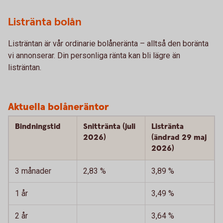
Listränta bolån
Listräntan är vår ordinarie bolåneränta – alltså den boränta
vi annonserar. Din personliga ränta kan bli lägre än
listräntan.
Aktuella bolåneräntor
Bindningstid
Snittränta (juli
Listränta
2026)
(ändrad 29 maj
2026)
3 månader
2,83 %
3,89 %
1 år
3,49 %
2 år
3,64 %