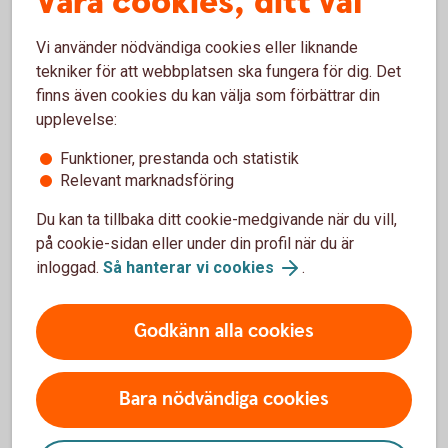
Våra cookies, ditt val
Vad är skillnaden på rörlig och bunden ränta?
Vi använder nödvändiga cookies eller liknande
Vad betyder bindningstid på bolån?
tekniker för att webbplatsen ska fungera för dig. Det
finns även cookies du kan välja som förbättrar din
Vad är effektiv ränta?
upplevelse:
Funktioner, prestanda och statistik
Relevant marknadsföring
Du kan ta tillbaka ditt cookie-medgivande när du vill,
på cookie-sidan eller under din profil när du är
inloggad.
Så hanterar vi cookies
.
Frågor?
Godkänn alla cookies
Bara nödvändiga cookies
Prata bolån med oss