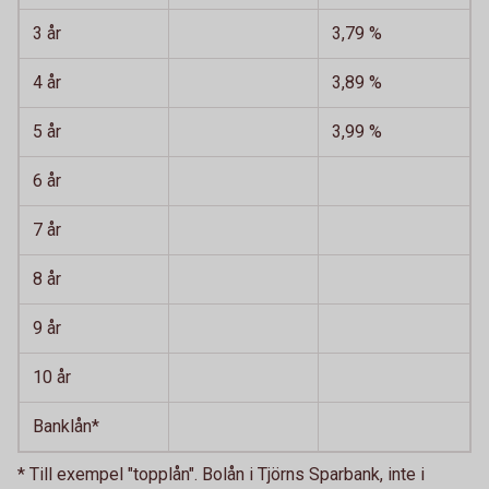
3 år
3,79 %
4 år
3,89 %
5 år
3,99 %
6 år
7 år
8 år
9 år
10 år
Banklån*
* Till exempel "topplån". Bolån i Tjörns Sparbank, inte i