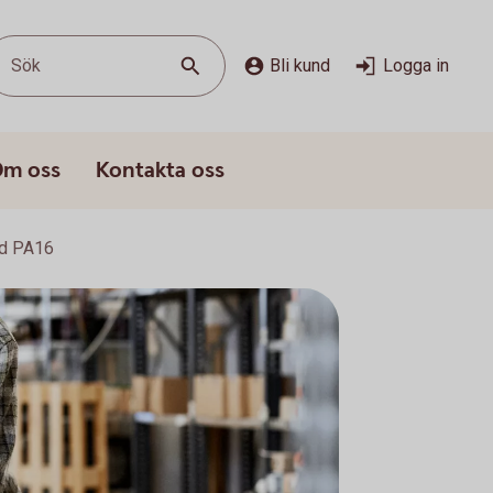
Sök
Bli kund
Logga in
m oss
Kontakta oss
lld PA16