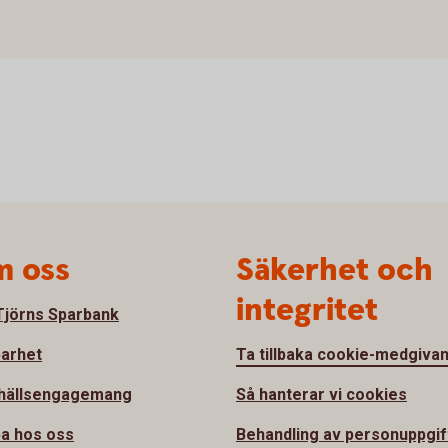
 oss
Säkerhet och
integritet
jörns Sparbank
barhet
Ta tillbaka cookie-medgiva
hällsengagemang
Så hanterar vi cookies
a hos oss
Behandling av personuppgif