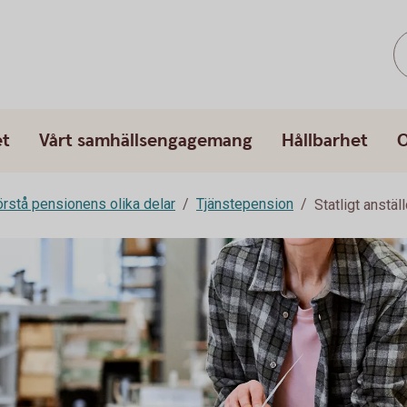
et
Vårt samhällsengagemang
Hållbarhet
O
rstå pensionens olika delar
Tjänstepension
Statligt anstä