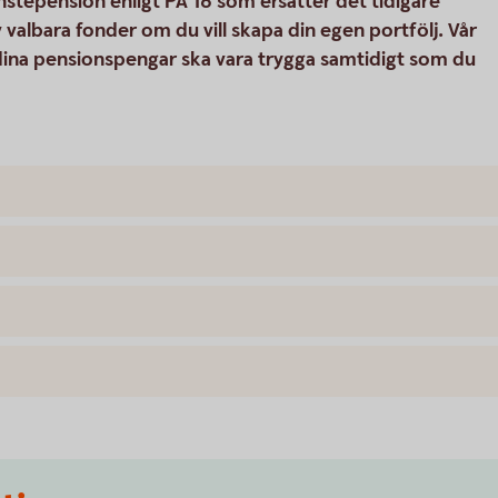
änstepension enligt PA 16 som ersätter det tidigare
v valbara fonder om du vill skapa din egen portfölj. Vår
 dina pensionspengar ska vara trygga samtidigt som du