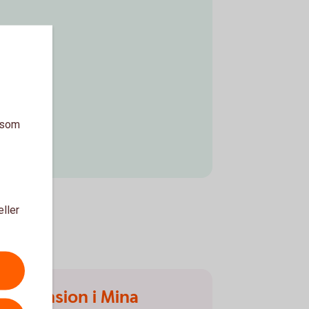
a som
eller
nstepension i Mina