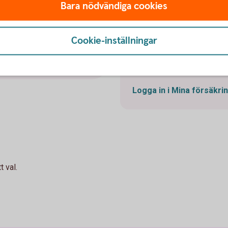
Bara nödvändiga cookies
försäkringar
t. Gör du inget val placeras
ing utan
Mina försäkringar är en por
r.
Cookie-inställningar
och ändra framtida insättni
Swedbank Försäkring. Allt 
behöver inte ha vår interne
Logga in i Mina
försäkri
 val.