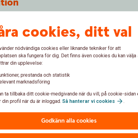
tion
 som främjar miljörelaterade eller sociala
derna beaktar någon av dessa egenskaper eller
åra cookies, ditt val
rka graden av hållbarhet i dina investeringar
r om det och hur Swedbank Försäkring arbetar
 kapital- och pensionsförsäkringar nedan.
vänder nödvändiga cookies eller liknande tekniker för att
latsen ska fungera för dig. Det finns även cookies du kan välj
r
ttrar din upplevelse:
bete
unktioner, prestanda och statistik
elevant marknadsföring
n ta tillbaka ditt cookie-medgivande när du vill, på cookie-sidan 
 din profil när du är inloggad.
Så hanterar vi
cookies
.
Godkänn alla cookies
Hantera din tjä