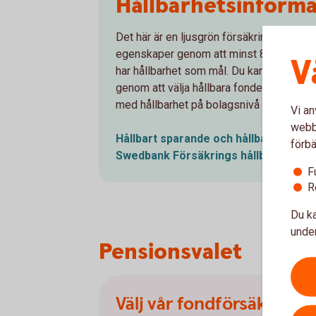
Hållbarhetsinforma
Det här är en ljusgrön försäkringsprodukt
egenskaper genom att minst 80 % av fon
V
har hållbarhet som mål. Du kan själv påve
genom att välja hållbara fonder. Läs me
med hållbarhet på bolagsnivå samt i sina
Vi an
webbp
Hållbart sparande och hållbara
fonde
förbä
Swedbank Försäkrings
hållbarhetsar
F
R
Du ka
under
Pensionsvalet
Välj vår fondförsäkring