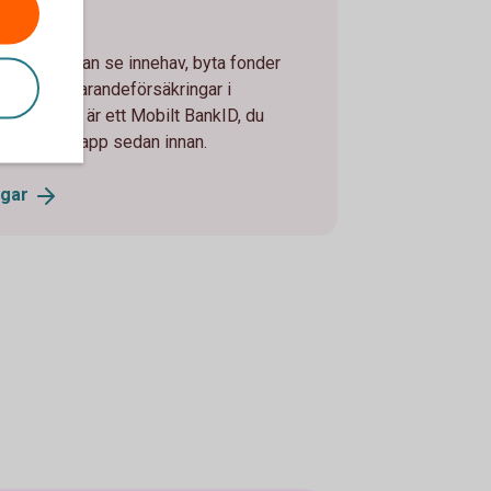
tal där du kan se innehav, byta fonder
ngar för sparandeförsäkringar i
du behöver är ett Mobilt BankID, du
tbank eller app sedan innan.
ngar