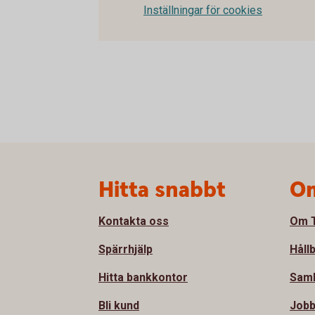
Inställningar för cookies
Sidfot
Hitta snabbt
Om
Kontakta oss
Om T
Spärrhjälp
Håll
Hitta bankkontor
Sam
Bli kund
Jobb