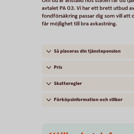
Om du är anställd hos staten får du tj
avtalet PA 03. Vi har ett brett utbud a
fondförsäkring passar dig som vill att
får möjlighet till bra avkastning.
Så placeras din tjänstepension
Pris
Skatteregler
Förköpsinformation och villkor