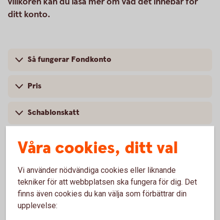
villkoren kan du läsa mer om vad det innebär för
ditt konto.
Så fungerar Fondkonto
Pris
Schablonskatt
Villkor och mer information
Våra cookies, ditt val
Vad är nytt i villkoren?
Vi använder nödvändiga cookies eller liknande
tekniker för att webbplatsen ska fungera för dig. Det
finns även cookies du kan välja som förbättrar din
upplevelse: