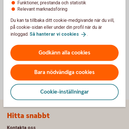
Funktioner, prestanda och statistik
Relevant marknadsföring
Du kan ta tillbaka ditt cookie-medgivande när du vill,
För att se detta innehåll behöver du först
på cookie-sidan eller under din profil när du är
godkänna cookies för Funktioner, prestanda
inloggad.
Så hanterar vi
cookies
.
och statistik.
Inställningar för cookies
Godkänn alla cookies
Bara nödvändiga cookies
Cookie-inställningar
Sidfot
Hitta snabbt
Kontakta oss