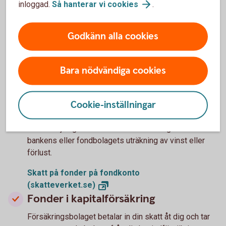
inloggad.
Så hanterar vi
cookies
.
Skatt på ISK
(skatteverket.se)
Fonder på fondkonto
Godkänn alla cookies
Banken eller fondbolaget lämnar kontrolluppgifter om
utdelning, schablonintäkt och vinst eller förlust vid
Bara nödvändiga cookies
försäljning. Uppgifterna är förifyllda i din
inkomstdeklaration.
Cookie-inställningar
Du kan göra en egen beräkning av vinst eller förlust
om du endast har fått uppgift om försäljningssumman
vid försäljning av fondandelar. Eller inte godtar
bankens eller fondbolagets uträkning av vinst eller
förlust.
Skatt på fonder på fondkonto
(skatteverket.se)
Fonder i kapitalförsäkring
Försäkringsbolaget betalar in din skatt åt dig och tar