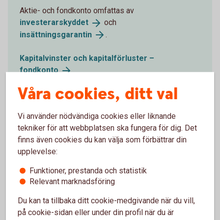
Aktie- och fondkonto omfattas av
investerarskyddet
och
insättningsgarantin
.
Kapitalvinster och kapitalförluster –
fondkonto
Våra cookies, ditt val
Vi använder nödvändiga cookies eller liknande
tekniker för att webbplatsen ska fungera för dig. Det
Vad gäller för deklarationen?
finns även cookies du kan välja som förbättrar din
upplevelse:
Fonder på ISK
Funktioner, prestanda och statistik
Du behöver inte deklarera de vinster eller förluster du
Relevant marknadsföring
gör på ditt investeringssparkonto. Schablonintäkten
Du kan ta tillbaka ditt cookie-medgivande när du vill,
som ligger till grund för hur mycket skatt du ska
på cookie-sidan eller under din profil när du är
betala, är förifylld i din deklaration.