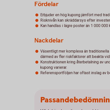
Fördelar
Erbjuder en hög kupong jämfört med tradi
Risknivån kan skräddarsys efter investe
Kan handlas i lägre poster än 1 000 000 k
Nackdelar
Väsentligt mer komplexa än traditionella
därmed av fler riskfaktorer att beakta vid
Konstruktionen kring återbetalning av u
kupong varierar.
Referensportföljen har oftast inslag av 
Passandebedömni