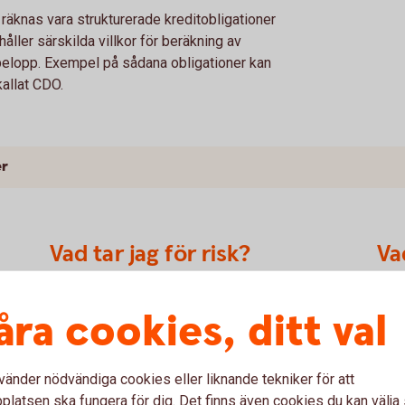
räknas vara strukturerade kreditobligationer
åller särskilda villkor för beräkning av
belopp. Exempel på sådana obligationer kan
kallat CDO.
er
Vad tar jag för risk?
Va
Obligationer omfattas i allmänhet av kredit- och
När 
åra cookies, ditt val
ränterisk. När det gäller strukturerade komplexa
obli
obligationer så tillkommer det en eller flera nya
åter
exa
dimensioner av risk. Det är viktigt att man som
bero
vänder nödvändiga cookies eller liknande tekniker för att
investerare läser på om både konstruktion samt
obli
till
latsen ska fungera för dig. Det finns även cookies du kan välj
hur riskerna kan materialiseras eftersom dessa
vara