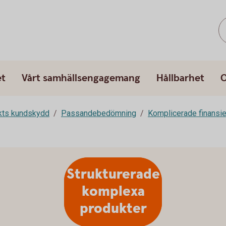
et
Vårt samhällsengagemang
Hållbarhet
O
rkts kundskydd
Passandebedömning
Komplicerade finansie
Strukturerade
komplexa
produkter