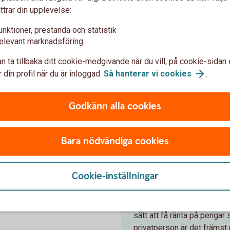
mt
ttrar din upplevelse:
finansiella instrument kan skräddarsys på
kred
många olika sätt.
och 
unktioner, prestanda och statistik
elevant marknadsföring
n ta tillbaka ditt cookie-medgivande när du vill, på cookie-sidan 
 din profil när du är inloggad.
Så hanterar vi
cookies
.
ationer
Godkänn alla cookies
Bara nödvändiga cookies
med
Ränteplacer
exa
Cookie-inställningar
Ränteplaceringar passar dig
Ränteplaceringar är lämpli
sätt att få ränta på penga
privatperson är det främst 