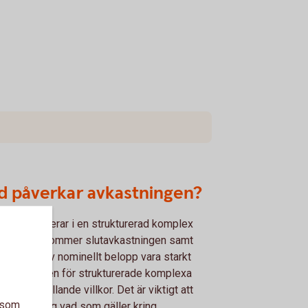
d påverkar avkastningen?
man investerar i en strukturerad komplex
gation så kommer slutavkastningen samt
betalning av nominellt belopp vara starkt
ende av den för strukturerade komplexa
gationen gällande villkor. Det är viktigt att
a som
 påläst kring vad som gäller kring