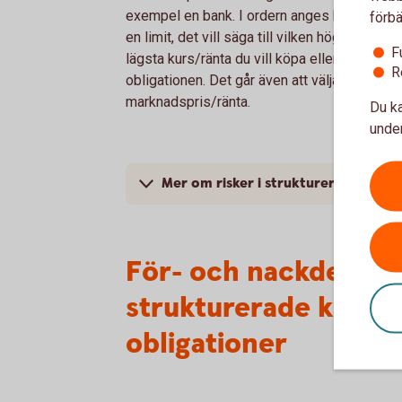
exempel en bank. I ordern anges belopp sa
förbä
en limit, det vill säga till vilken högsta eller
F
lägsta kurs/ränta du vill köpa eller sälja
R
obligationen. Det går även att välja aktuellt
marknadspris/ränta.
Du ka
under
Mer om risker i strukturerade oblig
För- och nackdelar 
strukturerade kompl
obligationer