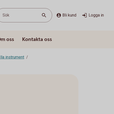
Sök
Bli kund
Logga in
m oss
Kontakta oss
lla instrument