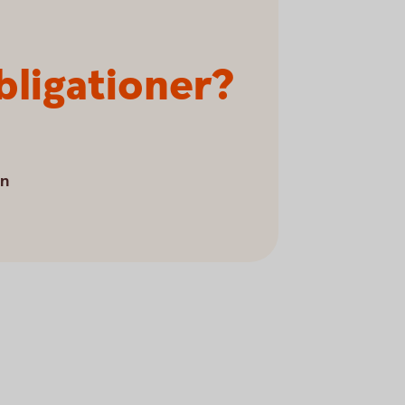
bligationer?
an