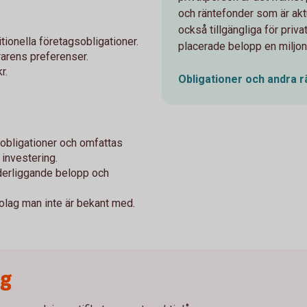
och räntefonder som är aktu
också tillgängliga för priva
tionella företagsobligationer.
placerade belopp en miljon
rarens preferenser.
r.
Obligationer och andra
r
 obligationer och omfattas
 investering.
nderliggande belopp och
bolag man inte är bekant med.
ng