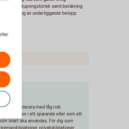
itförluster, kupongstorlek samt beräkning
återbetalning av underliggande belopp.
eller
ingar
 som vill placera med låg risk.
ga som basen i ett sparande eller som ett
r som snart ska användas. För dig som
premieobligationer, privatobligationer