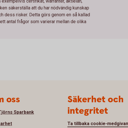
xempelvis certifikat, warranter, aktielån,
en säkerställa att du har nödvändig kunskap
och dess risker. Detta görs genom en så kallad
t antal frågor som varierar mellan de olika
 oss
Säkerhet och
integritet
jörns Sparbank
barhet
Ta tillbaka cookie-medgiva