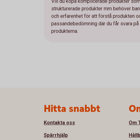
Vill du köpa komplicerade produkter som e
strukturerade produkter mm behöver bank
och erfarenhet för att förstå produkten 
passandebedömning där du får svara på et
produkterna.
Sidfot
Hitta snabbt
Om
Kontakta oss
Om T
Spärrhjälp
Håll