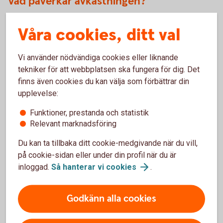
Vad påverkar avkastningen?
Då teckningsrätter bara är aktuella under en kort tid är det
Våra cookies, ditt val
huvudsakligen aktiens värde i relation till teckningskursen
som är avgörande för avkastningen. Om aktien handlas
Vi använder nödvändiga cookies eller liknande
under teckningskursen är det billigare att köpa aktien än att
tekniker för att webbplatsen ska fungera för dig. Det
köpa rätter att teckna.
finns även cookies du kan välja som förbättrar din
upplevelse:
För- och nackdelar med
Funktioner, prestanda och statistik
Relevant marknadsföring
teckningsrätter
Du kan ta tillbaka ditt cookie-medgivande när du vill,
på cookie-sidan eller under din profil när du är
Fördelar
inloggad.
Så hanterar vi
cookies
.
Möjlighet att teckna nya aktier till reducerat pris.
Godkänn alla cookies
Vill du inte teckna aktier har du möjlighet att sälja dina
rätter på andrahandsmarknaden.