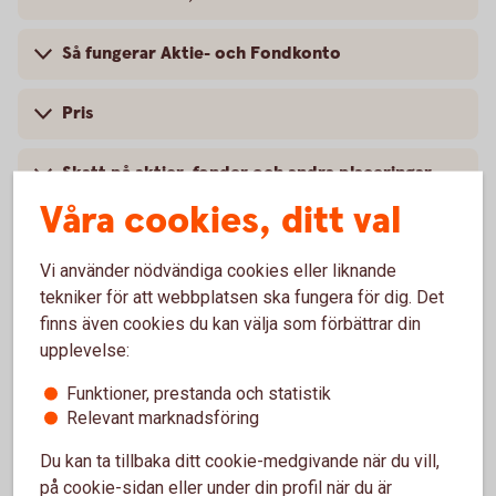
Så fungerar Aktie- och Fondkonto
Pris
Skatt på aktier, fonder och andra placeringar
Våra cookies, ditt val
Villkor och mer information
Vi använder nödvändiga cookies eller liknande
tekniker för att webbplatsen ska fungera för dig. Det
finns även cookies du kan välja som förbättrar din
upplevelse:
För att se detta innehåll behöver du först
godkänna cookies för Funktioner, prestanda
Funktioner, prestanda och statistik
och statistik.
Relevant marknadsföring
Inställningar för cookies
Du kan ta tillbaka ditt cookie-medgivande när du vill,
på cookie-sidan eller under din profil när du är