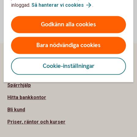
inloggad.
Så hanterar vi
cookies
.
Godkänn alla cookies
Bara nödvändiga cookies
Sidfot
Hitta snabbt
Cookie-inställningar
Kontakta oss
Spärrhjälp
Hitta bankkontor
Bli kund
Priser, räntor och kurser