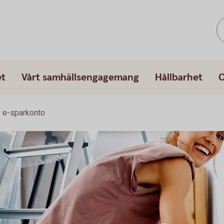
et
Vårt samhällsengagemang
Hållbarhet
O
e-sparkonto