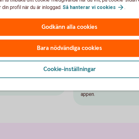
 din profil när du är inloggad.
Så hanterar vi
cookies
.
Godkänn alla cookies
Bara nödvändiga cookies
Skaffa e-spar
ungdomar
Cookie-inställningar
onto
Du öppnar enkelt e-sparkonto
appen.