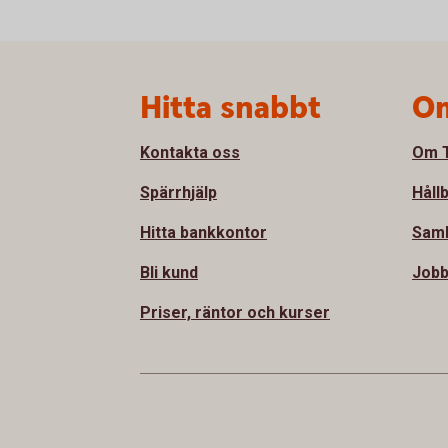
Sidfot
Hitta snabbt
Om
Kontakta oss
Om T
Spärrhjälp
Håll
Hitta bankkontor
Sam
Bli kund
Jobb
Priser, räntor och kurser