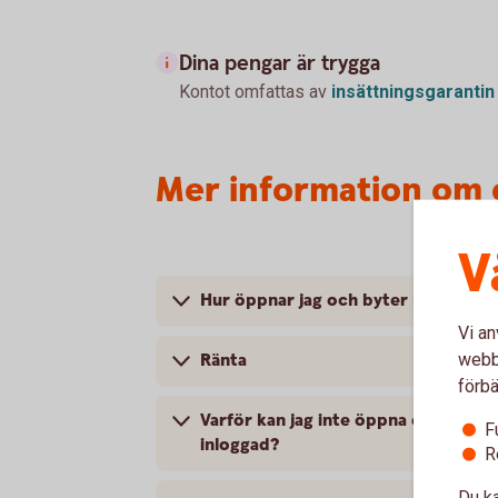
Dina pengar är trygga
Kontot omfattas av
insättningsgarantin
Mer information om 
V
Hur öppnar jag och byter namn på e
Vi an
webbp
Ränta
förbä
Varför kan jag inte öppna ett till e-
F
inloggad?
R
Du ka