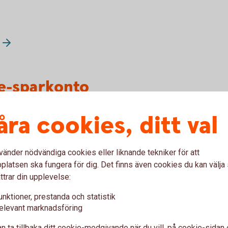
e-sparkonto
åra cookies, ditt val
-sparkonto online?
vänder nödvändiga cookies eller liknande tekniker för att
latsen ska fungera för dig. Det finns även cookies du kan välj
ttrar din upplevelse:
sparkonto när jag är
unktioner, prestanda och statistik
elevant marknadsföring
n ta tillbaka ditt cookie-medgivande när du vill, på cookie-sidan 