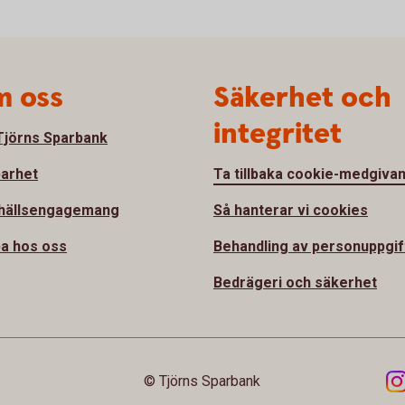
 oss
Säkerhet och
integritet
jörns Sparbank
barhet
Ta tillbaka cookie-medgiva
hällsengagemang
Så hanterar vi cookies
a hos oss
Behandling av personuppgif
Bedrägeri och säkerhet
© Tjörns Sparbank