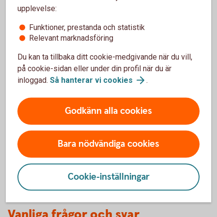
Handlar ert företag med värdepapper eller andra
upplevelse:
finansiella instrument?
Funktioner, prestanda och statistik
Relevant marknadsföring
Registrera
LEI
Du kan ta tillbaka ditt cookie-medgivande när du vill,
på cookie-sidan eller under din profil när du är
inloggad.
Så hanterar vi
cookies
.
Optionsskola
Godkänn alla cookies
Lär dig mer om värdepapper.
Bara nödvändiga cookies
Optionsskola
Cookie-inställningar
Vanliga frågor och svar