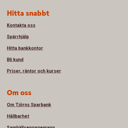
Sidfot
Hitta snabbt
Kontakta oss
Spärrhjälp
Hitta bankkontor
Bli kund
Priser, räntor och kurser
Om oss
Om Tjörns Sparbank
Hållbarhet
Samhällsengagemang