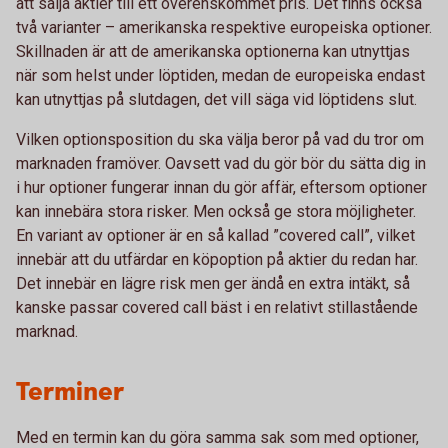
att sälja aktier till ett överenskommet pris. Det finns också
två varianter – amerikanska respektive europeiska optioner.
Skillnaden är att de amerikanska optionerna kan utnyttjas
när som helst under löptiden, medan de europeiska endast
kan utnyttjas på slutdagen, det vill säga vid löptidens slut.
Vilken optionsposition du ska välja beror på vad du tror om
marknaden framöver. Oavsett vad du gör bör du sätta dig in
i hur optioner fungerar innan du gör affär, eftersom optioner
kan innebära stora risker. Men också ge stora möjligheter.
En variant av optioner är en så kallad ”covered call”, vilket
innebär att du utfärdar en köpoption på aktier du redan har.
Det innebär en lägre risk men ger ändå en extra intäkt, så
kanske passar covered call bäst i en relativt stillastående
marknad.
Terminer
Med en termin kan du göra samma sak som med optioner,