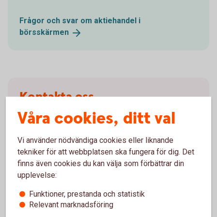
Frågor och svar om aktiehandel i
börsskärmen
Kontakta oss
Våra cookies, ditt val
Klagomål och reklamationer
Vi använder nödvändiga cookies eller liknande
Om du inte är
nöjd
tekniker för att webbplatsen ska fungera för dig. Det
finns även cookies du kan välja som förbättrar din
upplevelse:
Om du har frågor
Funktioner, prestanda och statistik
Relevant marknadsföring
Kontakta oss om våra
värdepapperstjänster