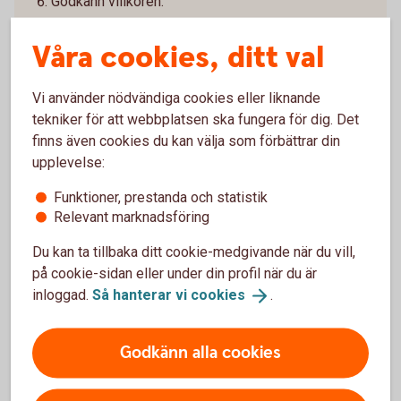
Godkänn villkoren.
Välj hur du vill verifiera dig.
Våra cookies, ditt val
Textmeddelande/SMS:
Ett SMS med en aktiveringskod skickas till
telefonnumret som visas. Om koden inte läggs till
Vi använder nödvändiga cookies eller liknande
automatiskt skriver du in den själv. Koden är giltig i
tekniker för att webbplatsen ska fungera för dig. Det
60 minuter.
finns även cookies du kan välja som förbättrar din
Swedbank plånbok eller Sparbanken plånbok:
upplevelse:
Om du väljer att verifiera dig med Mobilt
BankID/SäkerhetsID behöver du ladda ner
Funktioner, prestanda och statistik
Swedbank plånbok eller Sparbanken plånbok,
Relevant marknadsföring
beroende på vilken bank du har. Du dirigeras till App
Store. Ladda ner appen och tryck ”Öppna”.
Du kan ta tillbaka ditt cookie-medgivande när du vill,
Kontrollera kortet och signera sedan med Mobilt
på cookie-sidan eller under din profil när du är
BankID/SäkerhetsID.
inloggad.
Så hanterar vi
cookies
.
Nu är kortet anslutet till Apple Pay och klart att
användas.
Godkänn alla cookies