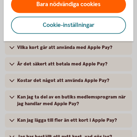
Bara nödvändiga cookies
Vanliga frågor och svar om Apple
Cookie-inställningar
Pay
Vilka kort går att använda med Apple Pay?
Är det säkert att betala med Apple Pay?
Kostar det något att använda Apple Pay?
Kan jag ta del av en butiks medlemsprogram när
jag handlar med Apple Pay?
Kan jag lägga till fler än ett kort i Apple Pay?
Jag har beställt ett nytt kort, vad gör jag?