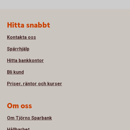
Sidfot
Hitta snabbt
Kontakta oss
Spärrhjälp
Hitta bankkontor
Bli kund
Priser, räntor och kurser
Om oss
Om Tjörns Sparbank
Hållbarhet