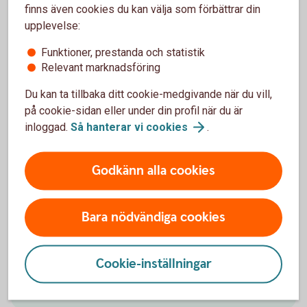
finns även cookies du kan välja som förbättrar din
upplevelse:
Funktioner, prestanda och statistik
Kontakta
Relevant marknadsföring
Google
Du kan ta tillbaka ditt cookie-medgivande när du vill,
på cookie-sidan eller under din profil när du är
inloggad.
Så hanterar vi
cookies
.
Godkänn alla cookies
Vill du veta mer om Google
Pay?
Bara nödvändiga cookies
Om du har fler frågor eller funderingar om Google
Pay kan du vända dig till Google för mer information.
Cookie-inställningar
Google Pay
(pay.google.com)