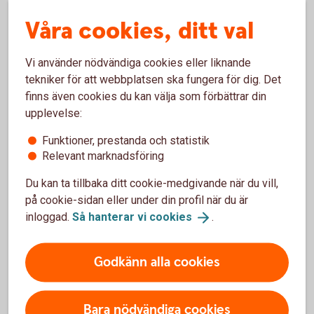
Kan jag ta del av en butiks medlemsprogram när
Våra cookies, ditt val
jag handlar med Fitbit Pay?
Vi använder nödvändiga cookies eller liknande
Vad behöver jag göra om jag blivit av med min
tekniker för att webbplatsen ska fungera för dig. Det
smartklocka?
finns även cookies du kan välja som förbättrar din
upplevelse:
Jag har fått ett nytt kort, vad gör jag?
Funktioner, prestanda och statistik
Relevant marknadsföring
Vart vänder jag mig vid problem?
Du kan ta tillbaka ditt cookie-medgivande när du vill,
på cookie-sidan eller under din profil när du är
inloggad.
Så hanterar vi
cookies
.
Godkänn alla cookies
Kontakta Fitbit
Bara nödvändiga cookies