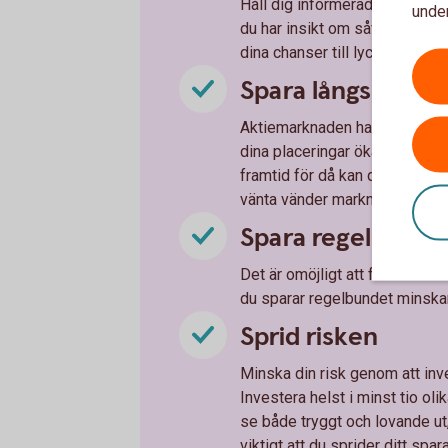
Håll dig informerad om vad so
under
du har insikt om såväl föret
dina chanser till lyckade inves
Spara långsiktigt
Aktiemarknaden har normalt en 
dina placeringar ökar på sikt
framtid för då kan du tvingas 
vänta vänder marknaden ofta 
Spara regelbunde
Det är omöjligt att förutse när 
du sparar regelbundet minskar 
Sprid risken
Minska din risk genom att inve
Investera helst i minst tio oli
se både tryggt och lovande ut
viktigt att du sprider ditt spa