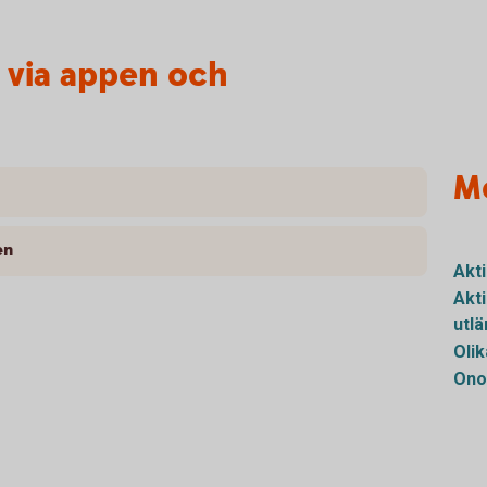
r via appen och
M
en
Akt
Akt
utl
Olik
Ono