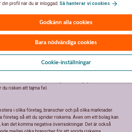
m händer i de företag och på de marknader du sparar i. När
 din profil när du är inloggad.
Så hanterar vi
cookies
.
agen och ekonomin som hur aktiemarknaden fungerar ökar
teringar.
Godkänn alla cookies
långsiktig tillväxt. Det innebär att chansen att lyckas med
Bara nödvändiga cookies
. Investera aldrig pengar som du behöver inom en snar
sälja när kurserna gått ner. Men om du har möjlighet att
upp igen.
Cookie-inställningar
t
det är exakt rätt tillfälle att köpa eller sälja på börsen. När
du risken att tajma fel.
stera i olika företag, branscher och på olika marknader.
ka företag så att du sprider riskerna. Även om ett bolag kan
, kan det komma negativa överraskningar. Det är också
rande mellan olika branscher för att sprida riskerna.