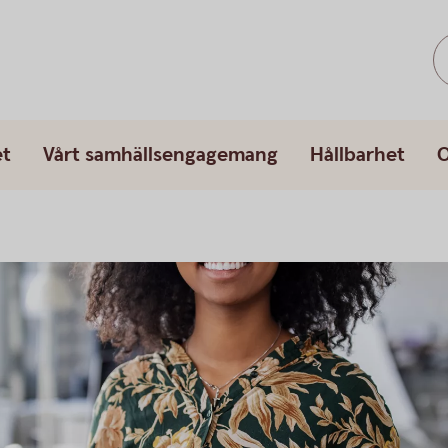
et
Vårt samhällsengagemang
Hållbarhet
O