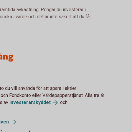
framtida avkastning. Pengar du investerar i
nska i värde och det är inte säkert att du får
ång
o du vill använda för att spara i aktier –
 och Fondkonto eller Värdepapperstjänst. Alla tre är
as av
investerarskyddet
och
iven