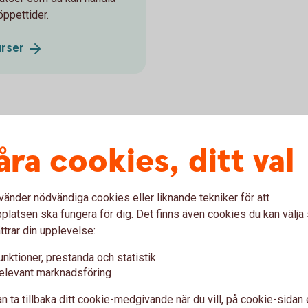
öppettider.
urser
bästa tips
åra cookies, ditt val
vänder nödvändiga cookies eller liknande tekniker för att
er
latsen ska fungera för dig. Det finns även cookies du kan välj
ttrar din upplevelse:
pa aktier i innan du bestämmer dig så att du kan göra din
unktioner, prestanda och statistik
elevant marknadsföring
ad
n ta tillbaka ditt cookie-medgivande när du vill, på cookie-sidan 