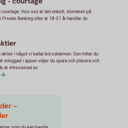
dig - courtage
u courtage. Hos oss är det enkelt, storleken på
i Private Banking eller är 18-21 år handlar du
ktier
aktier i något vi kallar börsskärmen. Den hittar du
är inloggad i appen väljer du spara och placera och
du är intresserad av.
der –
der
atser som du kan handla