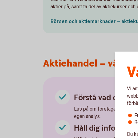
aktier på, samt ta del av aktiekurser och 
Börsen och aktiemarknader –
aktiek
Aktiehandel – våra 5 
V
Vi an
Förstå vad du köp
webbp
förbä
Läs på om företaget du ska kö
F
egen analys.
R
Håll dig informer
Du ka