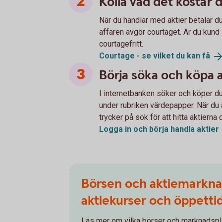
Kolla vad det kostar 
När du handlar med aktier betalar d
affären avgör courtaget. Är du kund 
courtagefritt.
Courtage - se vilket du kan
få
Börja söka och köpa a
I internetbanken söker och köper du 
under rubriken värdepapper. När du 
trycker på sök för att hitta aktierna 
Logga in och börja handla
aktier
Börsen och aktiemarkna
aktiekurser och öppetti
Läs mer om vilka börser och marknadspl