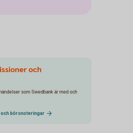
issioner och
agshändelser som Swedbank är med och
r och
börsnoteringar