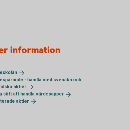
er information
ieskolan
iesparande - handla med svenska och
ändska
aktier
a sätt att handla
värdepapper
terade
aktier