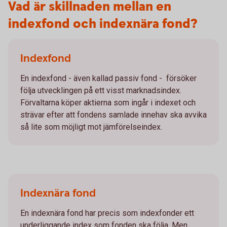
Vad är skillnaden mellan en
indexfond och indexnära fond?
Indexfond
En indexfond - även kallad passiv fond - försöker
följa utvecklingen på ett visst marknadsindex.
Förvaltarna köper aktierna som ingår i indexet och
strävar efter att fondens samlade innehav ska avvika
så lite som möjligt mot jämförelseindex.
Indexnära fond
En indexnära fond har precis som indexfonder ett
underliggande index som fonden ska följa. Men