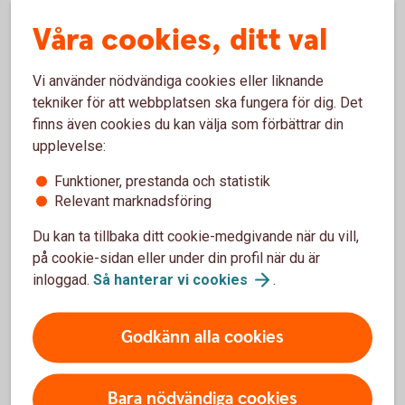
tydligt klimatfokus genom att de förvaltas i linje med
Våra cookies, ditt val
Parisavtalet, vilket bland annat innebär att bolag med
låga utsläpp av växthusgaser premieras. Det finns
Vi använder nödvändiga cookies eller liknande
sex olika fonder med olika inriktningar.
tekniker för att webbplatsen ska fungera för dig. Det
Access Edge USA
finns även cookies du kan välja som förbättrar din
Access Edge Global
upplevelse:
Access Edge Europe
Access Edge Japan
Funktioner, prestanda och statistik
Access Edge Sweden
Relevant marknadsföring
Access Edge Emerging Markets
Du kan ta tillbaka ditt cookie-medgivande när du vill,
på cookie-sidan eller under din profil när du är
Swedbank Robur Access Edge – se
inloggad.
Så hanterar vi
cookies
.
utveckling
Godkänn alla cookies
Indexfonder och indexnära fonder
Bara nödvändiga cookies